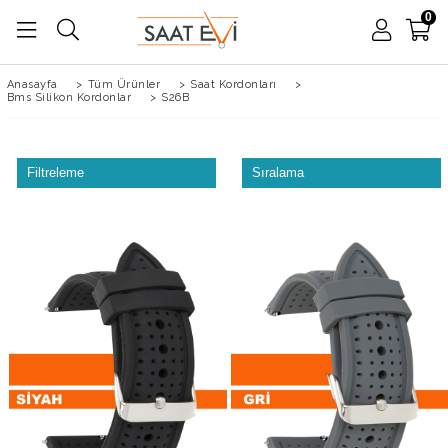
0
Anasayfa
>
Tüm Ürünler
>
Saat Kordonları
>
Bms Silikon Kordonlar
>
S26B
Filtreleme
Sıralama