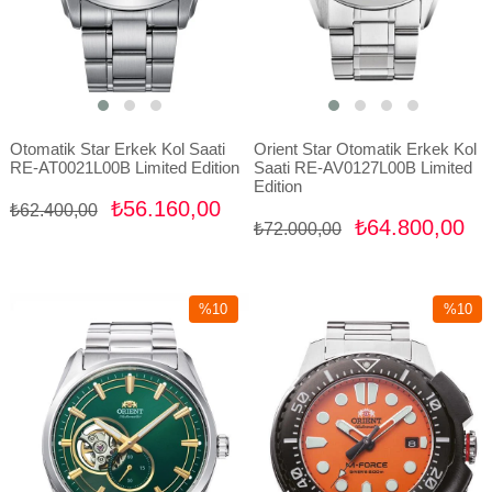
Otomatik Star Erkek Kol Saati
Orient Star Otomatik Erkek Kol
RE-AT0021L00B Limited Edition
Saati RE-AV0127L00B Limited
Edition
₺56.160,00
₺62.400,00
₺64.800,00
₺72.000,00
%10
%10
İndirim
İndirim
%10İndirim
%10İndir