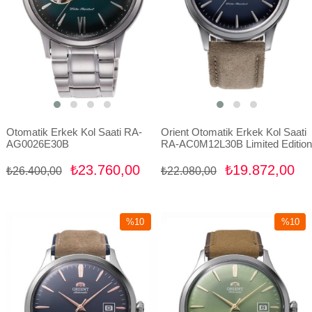
Otomatik Erkek Kol Saati RA-
Orient Otomatik Erkek Kol Saati
AG0026E30B
RA-AC0M12L30B Limited Edition
₺23.760,00
₺19.872,00
₺26.400,00
₺22.080,00
%10
%10
İndirim
İndirim
%10İndirim
%10İndir