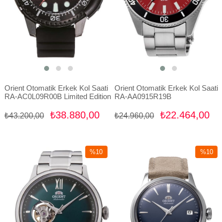
Orient Otomatik Erkek Kol Saati
Orient Otomatik Erkek Kol Saati
RA-AC0L09R00B Limited Edition
RA-AA0915R19B
₺38.880,00
₺22.464,00
₺43.200,00
₺24.960,00
%10
%10
İndirim
İndirim
%10İndirim
%10İndir