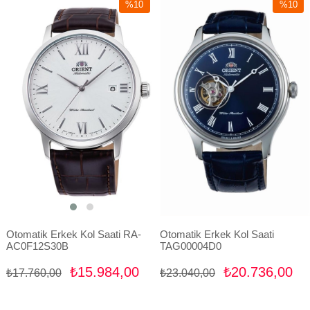
%10
%10
İndirim
İndirim
%10İndirim
%10İndir
Otomatik Erkek Kol Saati RA-
Otomatik Erkek Kol Saati
AC0F12S30B
TAG00004D0
₺15.984,00
₺20.736,00
₺17.760,00
₺23.040,00