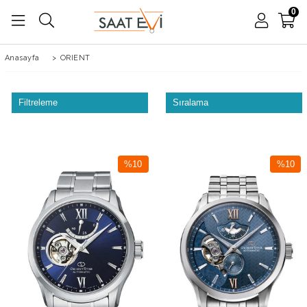
0
Anasayfa
>
ORIENT
Filtreleme
Sıralama
%10
%10
İndirim
İndirim
%10İndirim
%10İndir