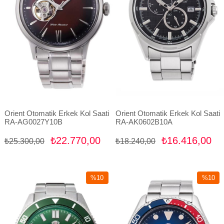
Orient Otomatik Erkek Kol Saati
Orient Otomatik Erkek Kol Saati
RA-AG0027Y10B
RA-AK0602B10A
₺22.770,00
₺16.416,00
₺25.300,00
₺18.240,00
%10
%10
İndirim
İndirim
%10İndirim
%10İndir