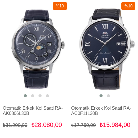
%10
%10
İndirim
İndirim
%10İndirim
%10İndir
Otomatik Erkek Kol Saati RA-
Otomatik Erkek Kol Saati RA-
AK0806L30B
AC0F11L30B
₺28.080,00
₺15.984,00
₺31.200,00
₺17.760,00