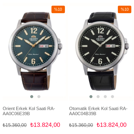
%10
%10
İndirim
İndirim
%10İndirim
%10İndir
Orient Erkek Kol Saati RA-
Otomatik Erkek Kol Saati RA-
AA0C06E39B
AA0C04B39B
₺13.824,00
₺13.824,00
₺15.360,00
₺15.360,00