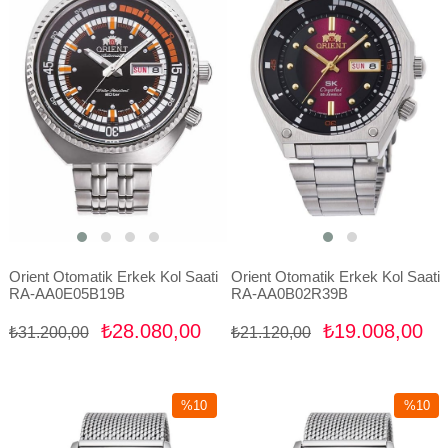
Orient Otomatik Erkek Kol Saati
Orient Otomatik Erkek Kol Saati
RA-AA0E05B19B
RA-AA0B02R39B
₺28.080,00
₺19.008,00
₺31.200,00
₺21.120,00
%10
%10
İndirim
İndirim