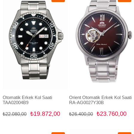
İndirim
İndirim
%10İndirim
%10İndir
Otomatik Erkek Kol Saati
Orient Otomatik Erkek Kol Saati
TAA02004B9
RA-AG0027Y30B
₺19.872,00
₺23.760,00
₺22.080,00
₺26.400,00