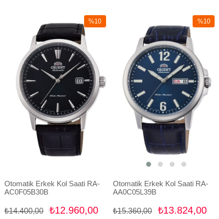
%10
%10
İndirim
İndirim
%10İndirim
%10İndir
Otomatik Erkek Kol Saati RA-
Otomatik Erkek Kol Saati RA-
AC0F05B30B
AA0C05L39B
₺12.960,00
₺13.824,00
₺14.400,00
₺15.360,00