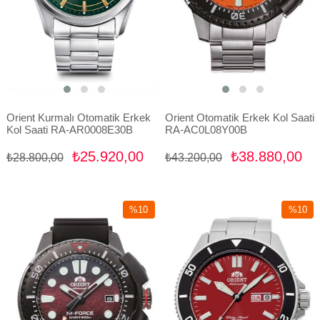
Orient Kurmalı Otomatik Erkek
Orient Otomatik Erkek Kol Saati
Kol Saati RA-AR0008E30B
RA-AC0L08Y00B
₺25.920,00
₺38.880,00
₺28.800,00
₺43.200,00
%10
%10
İndirim
İndirim
%10İndirim
%10İndir