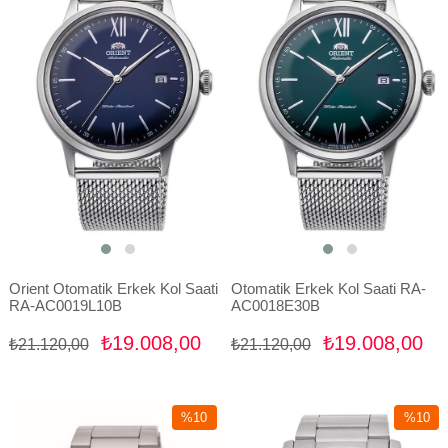
%10İndirim
%10İndir
Orient Otomatik Erkek Kol Saati
Otomatik Erkek Kol Saati RA-
RA-AC0019L10B
AC0018E30B
₺19.008,00
₺19.008,00
₺21.120,00
₺21.120,00
%10
%10
İndirim
İndirim