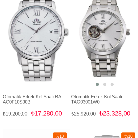
İndirim
İndirim
%10İndirim
%10İndir
Otomatik Erkek Kol Saati RA-
Otomatik Erkek Kol Saati
AC0F10S30B
TAG03001W0
₺17.280,00
₺23.328,00
₺19.200,00
₺25.920,00
%10
%10