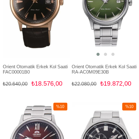
Orient Otomatik Erkek Kol Saati
Orient Otomatik Erkek Kol Saati
FAC00001B0
RA-AC0M09E30B
₺18.576,00
₺19.872,00
₺20.640,00
₺22.080,00
%10
%10
İndirim
İndirim
%10İndirim
%10İndir