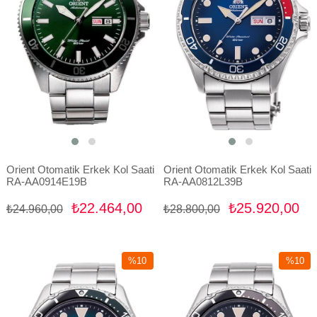
Orient Otomatik Erkek Kol Saati
Orient Otomatik Erkek Kol Saati
RA-AA0914E19B
RA-AA0812L39B
₺22.464,00
₺25.920,00
₺24.960,00
₺28.800,00
%10
%10
İndirim
İndirim
%10İndirim
%10İndir