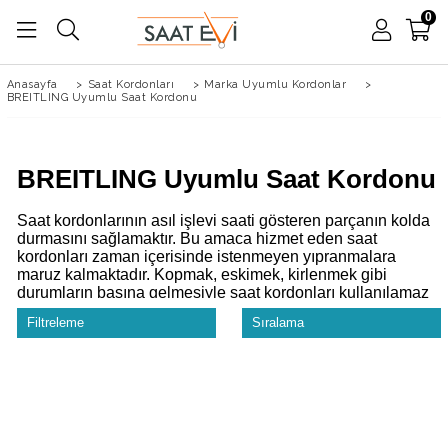
0
Anasayfa
>
Saat Kordonları
>
Marka Uyumlu Kordonlar
>
BREITLING Uyumlu Saat Kordonu
BREITLING Uyumlu Saat Kordonu
Saat kordonlarının asıl işlevi saati gösteren parçanın kolda
durmasını sağlamaktır. Bu amaca hizmet eden saat
kordonları zaman içerisinde istenmeyen yıpranmalara
maruz kalmaktadır. Kopmak, eskimek, kirlenmek gibi
durumların başına gelmesiyle saat kordonları kullanılamaz
hal alabilmektedir. Saat kordonlarını değiştirmek ve
Filtreleme
Sıralama
güzelleştirmek isteyen kullanıcılar, sitemizde çok farklı
şekilde ve çeşitte saat kordonu bulabilir. Bu kordonlara bir
örnek olarak
breıtlıng uyumlu saat kordonu
verilebilir.
Saat Uzunluğu Ölçme
Bu kordonumuzun özelliği tokasız olarak gönderilmesidir.