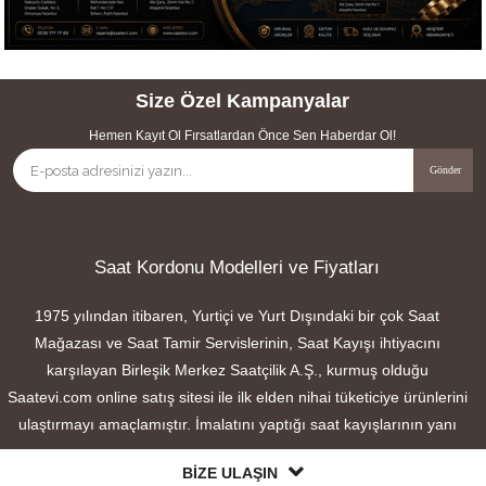
Size Özel Kampanyalar
Hemen Kayıt Ol Fırsatlardan Önce Sen Haberdar Ol!
Gönder
Saat Kordonu Modelleri ve Fiyatları
1975 yılından itibaren, Yurtiçi ve Yurt Dışındaki bir çok Saat
Mağazası ve Saat Tamir Servislerinin, Saat Kayışı ihtiyacını
karşılayan Birleşik Merkez Saatçilik A.Ş., kurmuş olduğu
Saatevi.com online satış sitesi ile ilk elden nihai tüketiciye ürünlerini
ulaştırmayı amaçlamıştır. İmalatını yaptığı saat kayışlarının yanı
sıra, birçok saat markasına uyumlu ithal saat kayışlarını pazarlama
BİZE ULAŞIN
faaliyeti gösteren firmamız, iç ve dış piyasalarda önemli bir yere