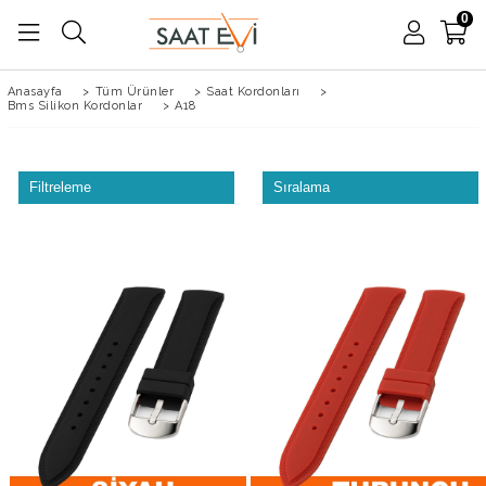
0
Anasayfa
>
Tüm Ürünler
>
Saat Kordonları
>
Bms Silikon Kordonlar
>
A18
Filtreleme
Sıralama