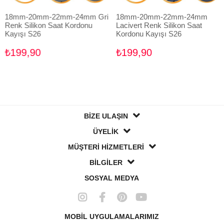
-20mm-22mm-24mm Gri
18mm-20mm-22mm-24mm
18mm
Silikon Saat Kordonu
Lacivert Renk Silikon Saat
Beyaz
ı S26
Kordonu Kayışı S26
Kordo
9,90
₺199,90
₺19
BİZE ULAŞIN
ÜYELİK
MÜŞTERİ HİZMETLERİ
BİLGİLER
SOSYAL MEDYA
MOBİL UYGULAMALARIMIZ