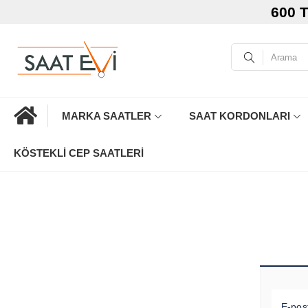
600 
MARKA SAATLER
SAAT KORDONLARI
KÖSTEKLI CEP SAATLERI
E-pos