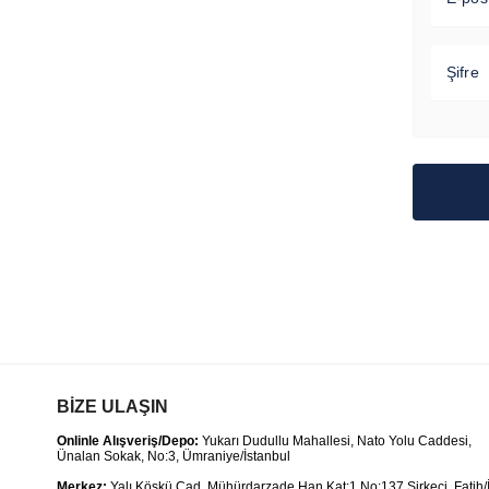
Şifre
BİZE ULAŞIN
Onlinle Alışveriş/Depo:
Yukarı Dudullu Mahallesi, Nato Yolu Caddesi,
Ünalan Sokak, No:3, Ümraniye/İstanbul
Merkez:
Yalı Köşkü Cad. Mühürdarzade Han.Kat:1 No:137 Sirkeci, Fatih/