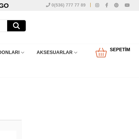
RGO
0(536) 777 77 89
SEPETIM
DONLARI
AKSESUARLAR