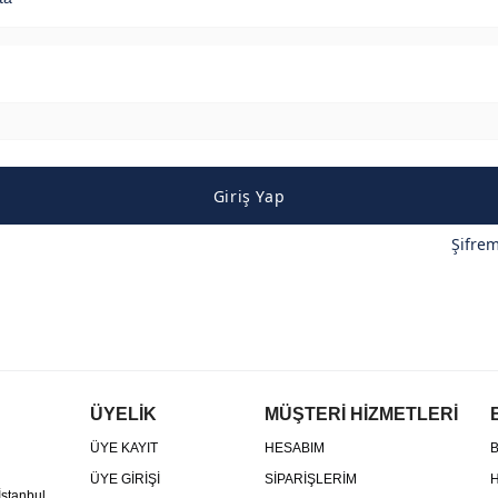
Giriş Yap
Şifre
ÜYELİK
MÜŞTERİ HİZMETLERİ
ÜYE KAYIT
HESABIM
B
ÜYE GİRİŞİ
SİPARİŞLERİM
H
İstanbul