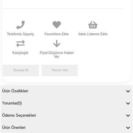
Telefonla Sipariş
Favorilere Ekle
İstek Listeme Ekle
Karşılaştır
Fiyat Düşünce Haber
Ver
Tavsiye Et
Yorum Yaz
Ürün Özellikleri
Yorumlar
(0)
Ödeme Seçenekleri
Ürün Önerileri