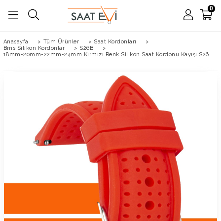
0
Anasayfa
>
Tüm Ürünler
>
Saat Kordonları
>
Bms Silikon Kordonlar
>
S26B
>
18mm-20mm-22mm-24mm Kırmızı Renk Silikon Saat Kordonu Kayışı S26