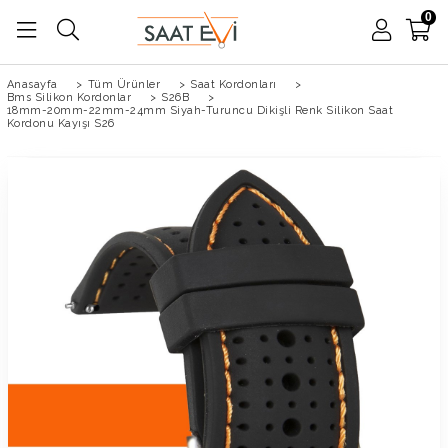
0
Anasayfa
>
Tüm Ürünler
>
Saat Kordonları
>
Bms Silikon Kordonlar
>
S26B
>
18mm-20mm-22mm-24mm Siyah-Turuncu Dikişli Renk Silikon Saat
Kordonu Kayışı S26