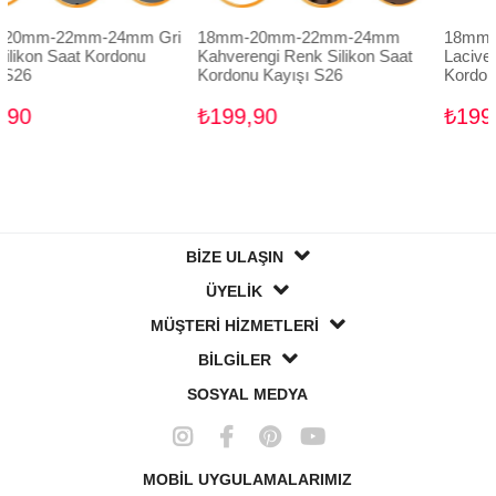
2mm-24mm Gri
18mm-20mm-22mm-24mm
18mm-20mm-2
at Kordonu
Kahverengi Renk Silikon Saat
Lacivert Renk Si
Kordonu Kayışı S26
Kordonu Kayışı 
₺199,90
₺199,90
BİZE ULAŞIN
ÜYELİK
MÜŞTERİ HİZMETLERİ
BİLGİLER
SOSYAL MEDYA
MOBİL UYGULAMALARIMIZ