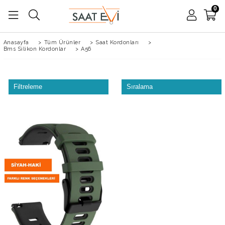
0
Anasayfa
>
Tüm Ürünler
>
Saat Kordonları
>
Bms Silikon Kordonlar
>
A56
Filtreleme
Sıralama