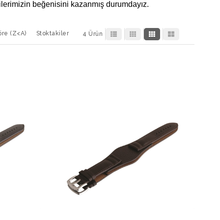
rilerimizin beğenisini kazanmış durumdayız.
öre (Z<A)
Stoktakiler
4 Ürün
mevcuttur. Bu kordonlardan ilki silikon malzemeden
e kadar geniş bir uzunluk seçeneği vardır. Yeşilden
ünümüzü sipariş etmek için sitemize üye olabilirsiniz.
enk seçenekleri olan bu kordonumuzda 22 mm ve 24 mm
onumuzu satın alırken, evinizdeki kordonunu
indeki kordonun genişliği 22 ile 24 santimetre
 kordonumuz genellikle erkek müşterilerimiz tarafından
den satın alabilirsiniz. İnternet sitemizdeki satın