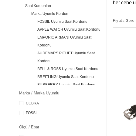
her cebe u
Saat Kordonları
Kordon Çe
Marka Uyumlu Kordon
Fiyata Göre 
FOSSIL Uyumlu Saat Kordonu
Fossıl uy
yapılmıştı
APPLE WATCH Uyumlu Saat Kordonu
sarıya, ma
EMPORIO ARMANI Uyumlu Saat
Kordonu
Genişlik
AUDEMARS PIGUET Uyumlu Saat
İkinci kor
Kordonu
seçenekler
BELL & ROSS Uyumlu Saat Kordonu
değiştirec
BREITLING Uyumlu Saat Kordonu
arasındays
daha sık t
BURBERRY Uyumlu Saat Kordonu
alımlarda 
BVLGARI Uyumlu Saat Kordonu
Marka / Marka Uyumlu
CASIO Uyumlu Saat Kordonu
COBRA
CERRUTI 1881 Uyumlu Saat Kordonu
FOSSIL
CHOPARD Uyumlu Saat Kordonu
CORUM Uyumlu Saat Kordonu
Ölçü / Ebat
DKNY Uyumlu Saat Kordonu