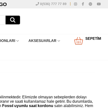
RGO
0(536) 777 77 89
SEPETIM
DONLARI
AKSESUARLAR
ilinmektedir. Elimizde olmayan sebeplerden dolayı
ranır ve saati kullanılamaz hale getirir. Bu durumlarda,
an
Fossıl uyumlu saat kordonu
satın alabilirsiniz. Hem