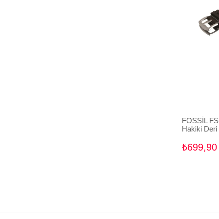
PUMA Uyumlu Saat Kordonu
PRYNGEPS Uyumlu Saat Kordonu
ROGER DUBUIS Uyumlu Saat Kordonu
RICHARDMILLE Uyumlu Saat Kordonu
ROLEX Uyumlu Saat Kordonu
SAMSUNG Uyumlu Saat Kordonu
SCR Uyumlu Saat Kordonu
SEBAGO Saat Kordonu
SEIKO Uyumlu Saat Kordonu
SEVEN FRIDAY Uyumlu Saat Kordonu
FOSSİL FS
Hakiki Der
SKAGEN Uyumlu Saat Kordonu
SWATCH Uyumlu Saat Kordonu
₺699,90
TAG HEUER Uyumlu Saat Kordonu
TISSOT Uyumlu Saat Kordonu
TOMMY HILFIGER Uyumlu Saat
Kordonu
U-BOAT Uyumlu Saat Kordonu