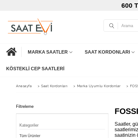
600 
MARKA SAATLER
SAAT KORDONLARI
KÖSTEKLI CEP SAATLERI
Anasayfa
>
Saat Kordonları
>
Marka Uyumlu Kordonlar
>
FOSS
Filtreleme
FOSSI
Saatler, g
Kategoriler
saatlerimi
saatinizin
Tüm Ürünler