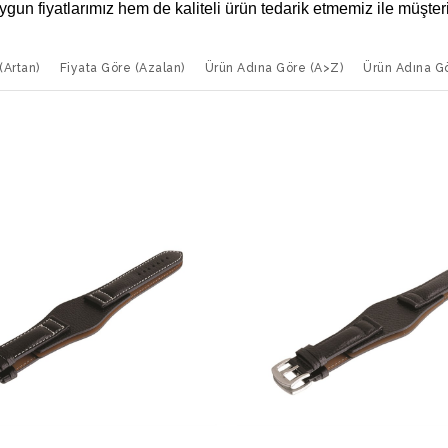
ygun fiyatlarımız hem de kaliteli ürün tedarik etmemiz ile müşte
şitleri
(Artan)
Fiyata Göre (Azalan)
Ürün Adına Göre (A>Z)
Ürün Adına G
umlu saat kordonu
kategorisi altında iki ana kordon şeklimiz 
r. Çelik toka kısmı bulunan bu kordonumuzun 18 mm’den 26 mm’y
viden kırmızıya ve siyaha pek çok renk çeşidine sahip olan bu ür
donumuz ise hakiki deriden yapılmıştır. Kahverengi ve siyah r
i vardır. Kahverengi ve siyah üzerine beyaz dikişleri olan kord
eğiniz saatinizin genişliğini ölçmeniz gerekmektedir. Saatin üzer
a bu kordon tam uyum sağlayacaktır. Bileklik tarzına sahip olan
ercih edilmektedir. Toka malzemesi çelik olan kordonumuzu sitemiz
elli lira üzerine kargoyu ücretsiz olarak göndermekteyiz.