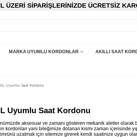
TL ÜZERI SIPARIŞLERINIZDE ÜCRETSIZ KA
MARKA UYUMLU KORDONLAR
AKILLI SAAT KOR
IL Uyumlu Saat Kordonu
L Uyumlu Saat Kordonu
ünümüzde aksesuar ve zamanı gösteren mekanik aletler olarak b
zin kordonları yani bileğimize dolanan kısmı zaman içerisinde yıp
 ömrünü uzatmak için sitemize girerek kendi saatinize uygun ol