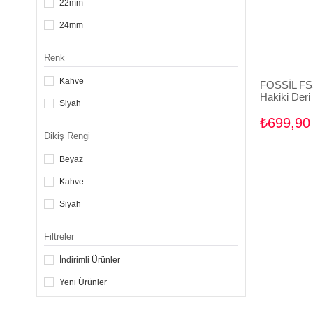
22mm
DIESEL Uyumlu Saat Kordonu
24mm
FREDERIQUE CONSTANT Uyumlu
Saat Kordonu
Renk
GF FERRE Uyumlu Saat Kordonu
Kahve
GRAHAM Uyumlu Saat Kordonu
FOSSİL FS
Hakiki Der
GUESS Uyumlu Saat Kordonu
Siyah
HERMES Uyumlu Saat Kordonu
₺699,90
Dikiş Rengi
HUAWEI Uyumlu Saat Kordonu
HUBLOT Uyumlu Saat Kordonu
Beyaz
INVICTA Uyumlu Saat Kordonu
Kahve
LACOSTE Uyumlu Saat Kordonu
Siyah
MICHAEL KORS Uyumlu Saat Kordonu
MOMENTUS Uyumlu Saat Kordonu
Filtreler
NAUTICA Uyumlu Saat Kordonu
İndirimli Ürünler
PANERAI Uyumlu Saat Kordonu
PORSCHE DESIGN Uyumlu Saat
Yeni Ürünler
Kordonu