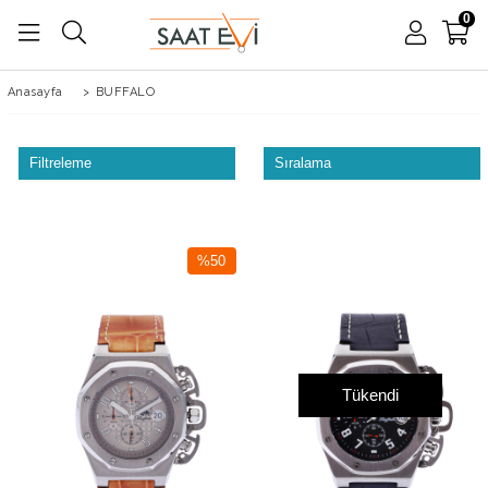
0
Anasayfa
>
BUFFALO
Filtreleme
Sıralama
%50
İndirim
%50İndirim
Tükendi