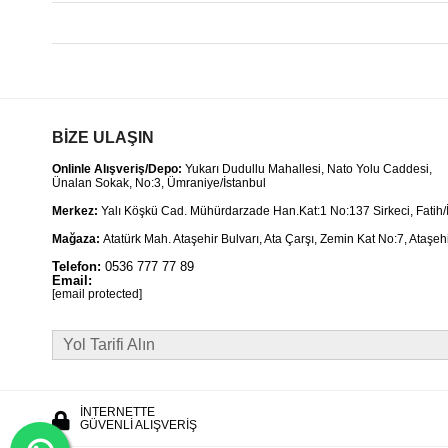
BİZE ULAŞIN
Onlinle Alışveriş/Depo:
Yukarı Dudullu Mahallesi, Nato Yolu Caddesi,
Ünalan Sokak, No:3, Ümraniye/İstanbul
Merkez:
Yalı Köşkü Cad. Mühürdarzade Han.Kat:1 No:137 Sirkeci, Fatih/
Mağaza:
Atatürk Mah. Ataşehir Bulvarı, Ata Çarşı, Zemin Kat No:7, Ataşehi
Telefon:
0536 777 77 89
Email:
[email protected]
Yol Tarifi Alın
İNTERNETTE
GÜVENLİ ALIŞVERİŞ