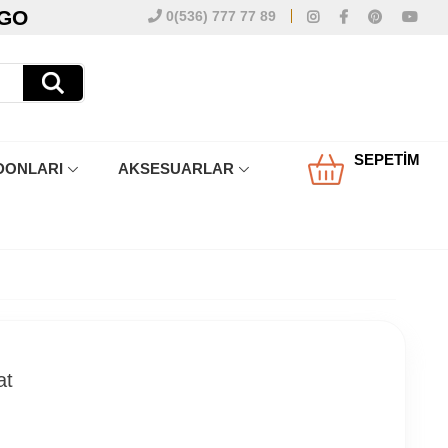
RGO
0(536) 777 77 89
SEPETIM
DONLARI
AKSESUARLAR
at