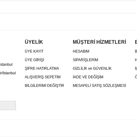
ÜYELİK
MÜŞTERİ HİZMETLERİ
ÜYE KAYIT
HESABIM
B
ÜYE GİRİŞİ
SİPARİŞLERİM
H
İstanbul
ŞİFRE HATIRLATMA
GİZLİLİK ve GÜVENLİK
İ
r/İstanbul
ALIŞVERİŞ SEPETİM
İADE VE DEĞİŞİM
Ö
BİLGİLERİMİ DEĞİŞTİR
MESAFELİ SATIŞ SÖZLEŞMESİ