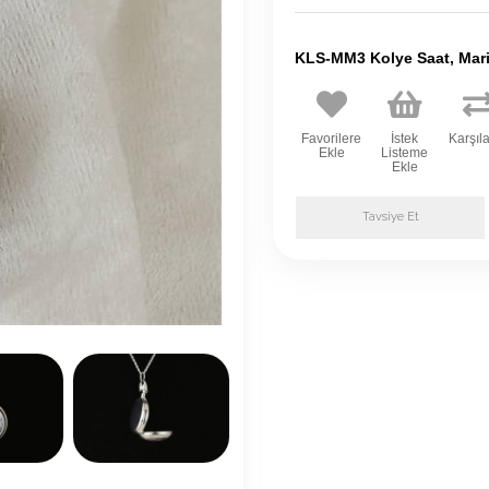
KLS-MM3 Kolye Saat, Mari
Favorilere
İstek
Karşıla
Ekle
Listeme
Ekle
Tavsiye Et