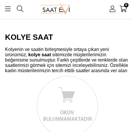
0
KOLYE SAAT
Kolyenin ve saatin birleşmesiyle ortaya çıkan yeni
ürünümüz,
kolye saat
sitemizde müşterilerimizin
beğenisine sunulmuştur. Farklı çeşitlerde ve renklerde olan
saatlerimizi görmek için sitemizi inceleyebilirsiniz. Özellikle
kadın müşterilerimizin tercih ettiği saatler arasında yer alan
bu ürünlerimizi boynunuza takarak hem kıyafetlerinize
hareket katabilir hem de saatinizi boynunuzda
taşıyabilirsiniz. Saatler zamanı gösteren nesneler olarak
bilinse de günümüzde aksesuar amacıyla da kullanılmaya
başlanmıştır. Sizler de zevkinize uygun saati bulmak için
sitemizde gezinebilirsiniz.
Farklı Saatler
Köstekli saatlerin bir diğer ürünü olan
kolye saat
çeşitlerimiz oldukça fazladır. Üzerinde fotoğraf baskısı olan