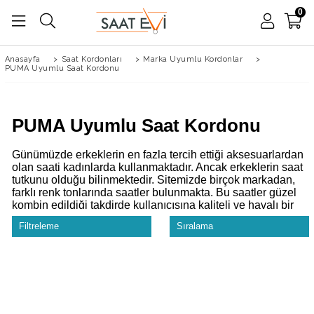
0
Anasayfa
>
Saat Kordonları
>
Marka Uyumlu Kordonlar
>
PUMA Uyumlu Saat Kordonu
PUMA Uyumlu Saat Kordonu
Günümüzde erkeklerin en fazla tercih ettiği aksesuarlardan
olan saati kadınlarda kullanmaktadır. Ancak erkeklerin saat
tutkunu olduğu bilinmektedir. Sitemizde birçok markadan,
farklı renk tonlarında saatler bulunmakta. Bu saatler güzel
kombin edildiği takdirde kullanıcısına kaliteli ve havalı bir
hava katmakta. Sitemizdeki markaların orjinal olduğuna
Filtreleme
Sıralama
emin olabilirsiniz.
Büyük bir ustalıkla üretilip, sitemizde satışa sunulan saatler
dışında saat parçaları da bulunuyor. Dünya üzerinde birçok
markanın sahte üretimi yapılmaktadır. Ancak sitemizde
kesinlikle orjinal olmayan bir ürün bulmanız imkansızdır. Bu
konuda sitemize güvenip rahatlıkla alışveriş yapabilirsiniz.