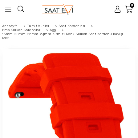
0
Anasayfa
>
Tüm Ürünler
>
Saat Kordonları
>
Bms Silikon Kordonlar
>
A55
>
18mm-20mm-22mm-24mm Kırmızı Renk Silikon Saat Kordonu Kayışı
M02