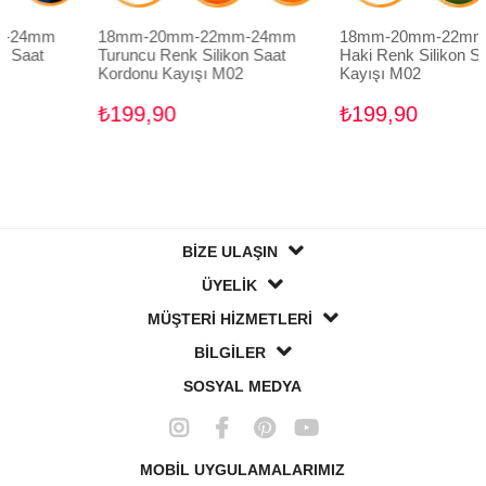
m
18mm-20mm-22mm-24mm
18mm-20mm-22mm-24m
Turuncu Renk Silikon Saat
Haki Renk Silikon Saat Ko
Kordonu Kayışı M02
Kayışı M02
₺199,90
₺199,90
BİZE ULAŞIN
ÜYELİK
MÜŞTERİ HİZMETLERİ
BİLGİLER
SOSYAL MEDYA
MOBİL UYGULAMALARIMIZ