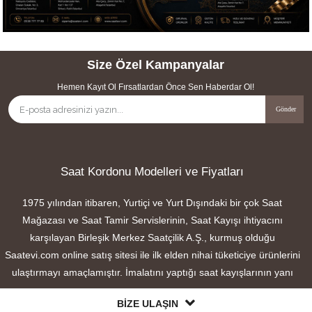
Gönder
Saat Kordonu Modelleri ve Fiyatları
1975 yılından itibaren, Yurtiçi ve Yurt Dışındaki bir çok Saat
Mağazası ve Saat Tamir Servislerinin, Saat Kayışı ihtiyacını
karşılayan Birleşik Merkez Saatçilik A.Ş., kurmuş olduğu
Saatevi.com online satış sitesi ile ilk elden nihai tüketiciye ürünlerini
ulaştırmayı amaçlamıştır. İmalatını yaptığı saat kayışlarının yanı
sıra, birçok saat markasına uyumlu ithal saat kayışlarını pazarlama
BİZE ULAŞIN
faaliyeti gösteren firmamız, iç ve dış piyasalarda önemli bir yere
sahiptir. Kalite ve Fiyat dengesi politikamıza ek olarak, gerek satış
ÜYELİK
öncesi ve gerekse satış sonrası müşteri memnuniyeti anlayışımız
MÜŞTERİ HİZMETLERİ
“Cobra” ve “Bando” isimlerini saat kordonu kategorisinde aranan
BİLGİLER
markalar haline getirmiştir. Çeşitli malzemelerden üretilmiş geniş
SOSYAL MEDYA
saat kayışı modellerimizi siz değerli müşterilerimizin beğenilerine
sunar, iyi alışverişler dileriz. Saatevi.com da Mevcut Olan Ürünler..