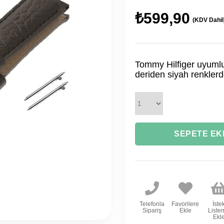
₺599,90
(KDV Dahil
Tommy Hilfiger uyumlu
deriden siyah renkler
Telefonla
Favorilere
İste
Sipariş
Ekle
Liste
Ekl