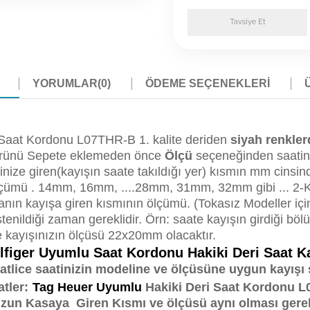
Tavsiye Et
YORUMLAR
(0)
ÖDEME SEÇENEKLERI
 Saat Kordonu L07THR-B 1. kalite deriden
siyah renkle
 ürünü Sepete eklemeden önce
Ölçü
seçeneğinden saatini
inize giren(kayışın saate takıldığı yer) kısmın mm cinsin
çümü . 14mm, 16mm, ....28mm, 31mm, 32mm gibi ... 2-Kay
anın kayışa giren kısmının ölçümü. (Tokasız Modeller içi
stenildiği zaman gereklidir. Örn: saate kayışın girdiği 
kayışınızın ölçüsü 22x20mm olacaktır.
lfiger Uyumlu Saat Kordonu
Hakiki Deri Saat
atlice saatinizin modeline ve ölçüsüne uygun kayışı 
tler
:
Tag Heuer Uyumlu
Hakiki Deri Saat Kordonu L
un Kasaya Giren Kısmı ve ölçüsü aynı olması gerekl