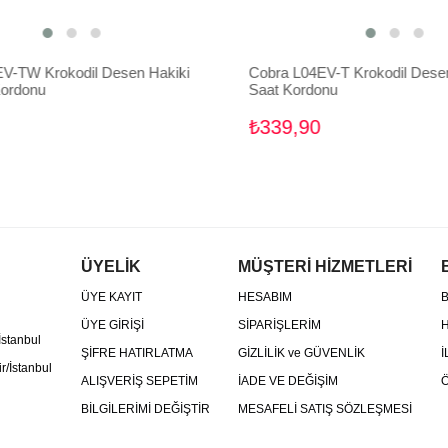
-TW Krokodil Desen Hakiki
Cobra L04EV-T Krokodil Desen 
ordonu
Saat Kordonu
₺339,90
ÜYELİK
MÜŞTERİ HİZMETLERİ
ÜYE KAYIT
HESABIM
B
ÜYE GİRİŞİ
SİPARİŞLERİM
H
İstanbul
ŞİFRE HATIRLATMA
GİZLİLİK ve GÜVENLİK
İ
r/İstanbul
ALIŞVERİŞ SEPETİM
İADE VE DEĞİŞİM
Ö
BİLGİLERİMİ DEĞİŞTİR
MESAFELİ SATIŞ SÖZLEŞMESİ