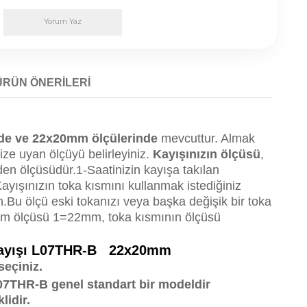
Yorum Yaz
ÜRÜN ÖNERILERI
rde ve 22x20mm ölçülerinde
mevcuttur. Almak
ze uyan ölçüyü belirleyiniz.
Kayışınızın ölçüsü
,
den ölçüsüdür.1-Saatinizin kayışa takılan
ışınızın toka kısmını kullanmak istediğiniz
n.Bu ölçü eski tokanızı veya başka değişik bir toka
bölüm ölçüsü 1=22mm, toka kısmının ölçüsü
 Kayışı L07THR-B 22x20mm
seçiniz.
07THR-B genel standart bir modeldir
idir.