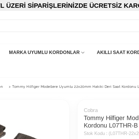
TL ÜZERI SIPARIŞLERINIZDE ÜCRETSIZ KA
MARKA UYUMLU KORDONLAR
AKILLI SAAT KOR
on
>
Tommy Hilfiger Modellere Uyumlu 22x20mm Hakiki Deri Saat Kordonu
Cobra
Tommy Hilfiger Mod
Kordonu L07THR-B
Stok Kodu :
(L07THR-22x2