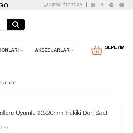
RGO
0(536) 777 77 89
SEPETIM
DONLARI
AKSESUARLAR
 L07THR-B
ellere Uyumlu 22x20mm Hakiki Deri Saat
0-B)