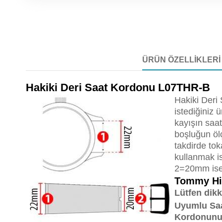
ÜRÜN ÖZELLIKLERI
Hakiki Deri Saat Kordonu L07THR-B
Hakiki Deri
istediğiniz
kayışın saat
boşluğun öl
takdirde tok
kullanmak i
2=20mm ise 
Tommy Hi
Lütfen dikk
Uyumlu Saa
Kordonunuz