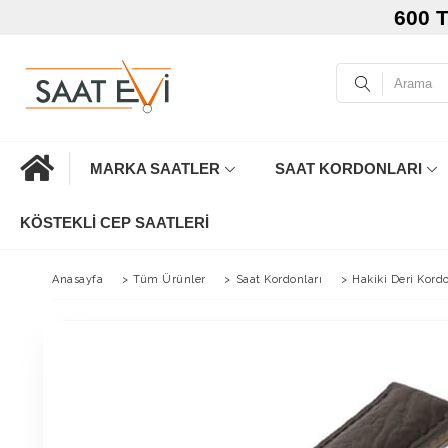
600 
MARKA SAATLER
SAAT KORDONLARI
KÖSTEKLI CEP SAATLERI
Anasayfa
>
Tüm Ürünler
>
Saat Kordonları
>
Hakiki Deri Kord