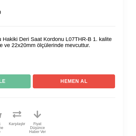
)
 Hakiki Deri Saat Kordonu L07THR-B 1. kalite
de ve 22x20mm ölçülerinde mevcuttur.
k
Karşılaştır
Fiyat
me
Düşünce
e
Haber Ver