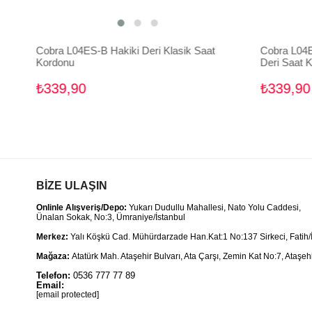
Cobra L04ES-B Hakiki Deri Klasik Saat
Cobra L04EV
Kordonu
Deri Saat K
₺339,90
₺339,90
BİZE ULAŞIN
Onlinle Alışveriş/Depo:
Yukarı Dudullu Mahallesi, Nato Yolu Caddesi,
Ünalan Sokak, No:3, Ümraniye/İstanbul
Merkez:
Yalı Köşkü Cad. Mühürdarzade Han.Kat:1 No:137 Sirkeci, Fatih/
Mağaza:
Atatürk Mah. Ataşehir Bulvarı, Ata Çarşı, Zemin Kat No:7, Ataşehi
Telefon:
0536 777 77 89
Email:
[email protected]