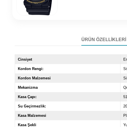
ÜRÜN ÖZELLIKLERI
Cinsiyet
E
Kordon Rengi:
S
Kordon Malzemesi
Si
Mekanizma
Q
Kasa Çapı:
5
Su Geçirmezlik:
20
Kasa Malzemesi
Pl
Kasa Şekli
Yu