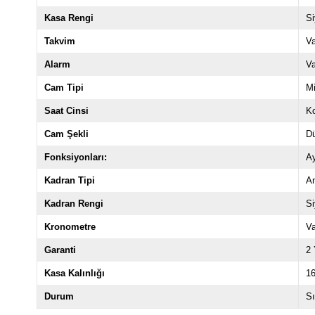
Kasa Rengi
S
Takvim
V
Alarm
V
Cam Tipi
Mi
Saat Cinsi
Ko
Cam Şekli
D
Fonksiyonları:
A
Kadran Tipi
An
Kadran Rengi
S
Kronometre
V
Garanti
2 
Kasa Kalınlığı
1
Durum
Sı