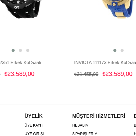
351 Erkek Kol Saati
INVICTA 111173 Erkek Kol Saat
₺23.589,00
₺23.589,00
₺31.455,00
ÜYELİK
MÜŞTERİ HİZMETLERİ
ÜYE KAYIT
HESABIM
B
ÜYE GİRİŞİ
SİPARİŞLERİM
H