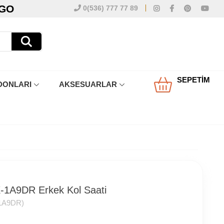
RGO
0(536) 777 77 89
SEPETIM
DONLARI
AKSESUARLAR
1A9DR Erkek Kol Saati
1A9DR)