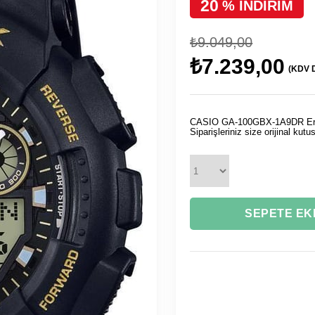
20
%
İNDIRIM
₺9.049,00
₺7.239,00
(KDV D
CASIO GA-100GBX-1A9DR Erkek 
Siparişleriniz size orijinal kut