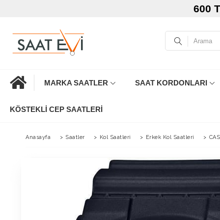
600 
MARKA SAATLER
SAAT KORDONLARI
KÖSTEKLI CEP SAATLERI
Anasayfa
>
Saatler
>
Kol Saatleri
>
Erkek Kol Saatleri
>
CAS