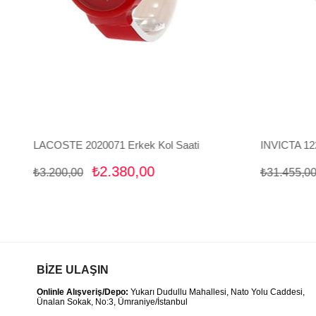
LACOSTE 2020071 Erkek Kol Saati
INVICTA 122
₺2.380,00
₺3.200,00
₺31.455,00
BİZE ULAŞIN
Onlinle Alışveriş/Depo:
Yukarı Dudullu Mahallesi, Nato Yolu Caddesi,
Ünalan Sokak, No:3, Ümraniye/İstanbul