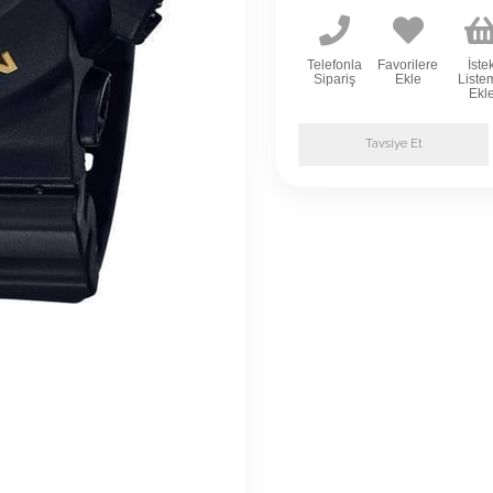
Telefonla
Favorilere
İste
Sipariş
Ekle
Liste
Ekl
Tavsiye Et