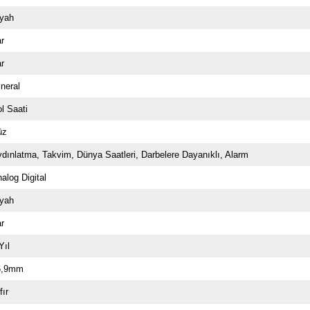
iyah
ar
ar
neral
l Saati
üz
ydınlatma
Takvim
Dünya Saatleri
Darbelere Dayanıklı
Alarm
alog Digital
iyah
ar
Yıl
6,9mm
fır