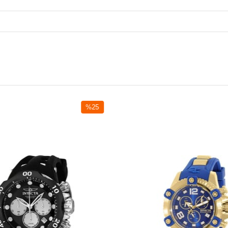
%25
İndirim
%25İndirim