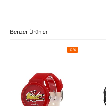
Benzer Ürünler
%26
İndirim
irim
%26İndirim