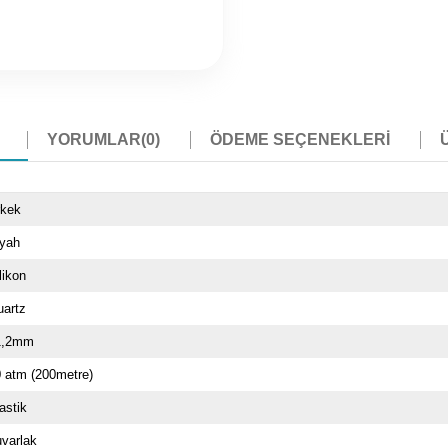
YORUMLAR
(0)
ÖDEME SEÇENEKLERI
rkek
iyah
likon
uartz
1,2mm
 atm (200metre)
astik
varlak