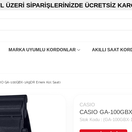
TL ÜZERI SIPARIŞLERINIZDE ÜCRETSIZ KA
MARKA UYUMLU KORDONLAR
AKILLI SAAT KOR
IO GA-100GBX-1A9DR Erkek Kol Saati
CASIO
CASIO GA-100GBX-
Stok Kodu :
(GA-100GBX-