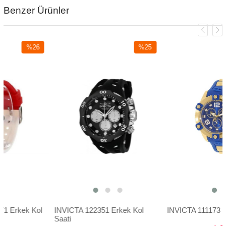
Benzer Ürünler
%26
%25
İndirim
İndirim
%26İndirim
%25İndirim
ek Kol
INVICTA 122351 Erkek Kol
INVICTA 111173 Erkek K
Saati