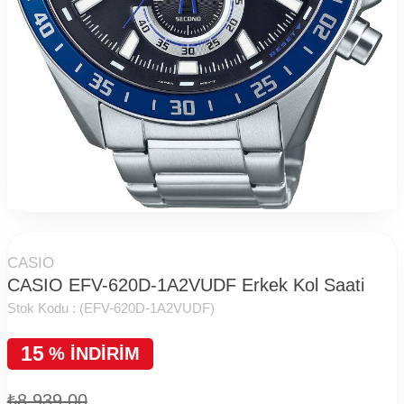
CASIO
CASIO EFV-620D-1A2VUDF Erkek Kol Saati
Stok Kodu :
(EFV-620D-1A2VUDF)
15
%
İNDIRIM
₺8.939,00