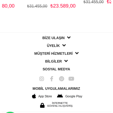
₺23.58
₺31.455,00
00
₺23.589,00
₺31.455,00
BİZE ULAŞIN
ÜYELİK
MÜŞTERİ HİZMETLERİ
BİLGİLER
SOSYAL MEDYA
MOBİL UYGULAMALARIMIZ
App Store
Google Play
İNTERNETTE
GÜVENLİ ALIŞVERİŞ