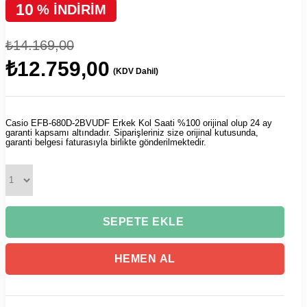
10
%
İNDIRIM
₺14.169,00
₺12.759,00
(KDV Dahil)
Casio EFB-680D-2BVUDF Erkek Kol Saati %100 orijinal olup 24 ay
garanti kapsamı altındadır. Siparişleriniz size orijinal kutusunda,
garanti belgesi faturasıyla birlikte gönderilmektedir.