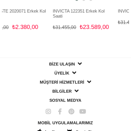
1 Erkek Kol
INVICTA 122351 Erkek Kol
INVICTA 111173 E
Saati
₺2
₺31.455,00
380,00
₺23.589,00
₺31.455,00
BİZE ULAŞIN
ÜYELİK
MÜŞTERİ HİZMETLERİ
BİLGİLER
SOSYAL MEDYA
MOBİL UYGULAMALARIMIZ