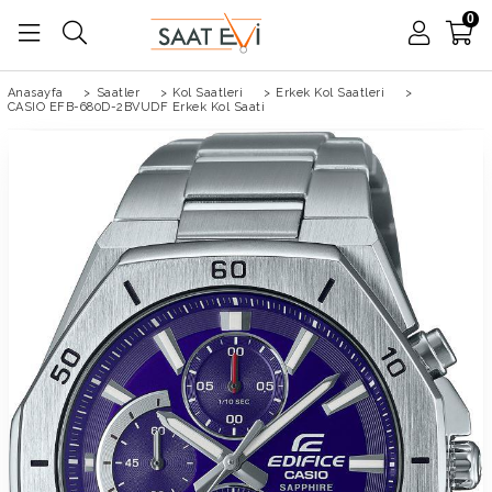
0
Anasayfa
>
Saatler
>
Kol Saatleri
>
Erkek Kol Saatleri
>
CASIO EFB-680D-2BVUDF Erkek Kol Saati