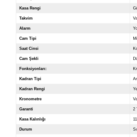
Kasa Rengi
Gü
Takvim
V
Alarm
Y
Cam Tipi
Mi
Saat Cinsi
Ko
Cam Şekli
D
Fonksiyonları:
K
Kadran Tipi
A
Kadran Rengi
Ye
Kronometre
V
Garanti
2 
Kasa Kalınlığı
1
Durum
Sı