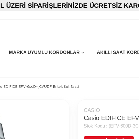
TL ÜZERI SIPARIŞLERINIZDE ÜCRETSIZ KA
MARKA UYUMLU KORDONLAR
AKILLI SAAT KOR
io EDIFICE EFV-600D-3CVUDF Erkek Kol Saati
CASIO
Casio EDIFICE EFV
Stok Kodu :
(EFV-600D-3