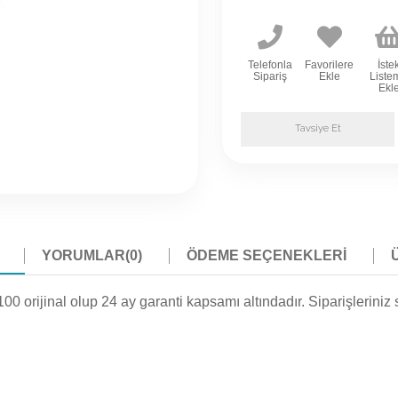
Telefonla
Favorilere
İste
Sipariş
Ekle
Liste
Ekl
Tavsiye Et
YORUMLAR
(0)
ÖDEME SEÇENEKLERI
inal olup 24 ay garanti kapsamı altındadır. Siparişleriniz size 