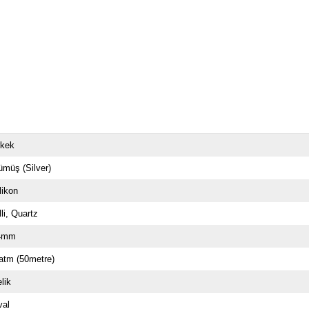
rkek
müş (Silver)
likon
li
Quartz
4mm
atm (50metre)
lik
val