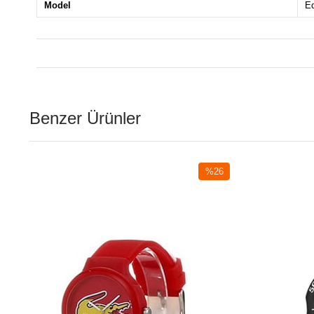
Model
Ed
Benzer Ürünler
%26
İndirim
irim
%26İndirim