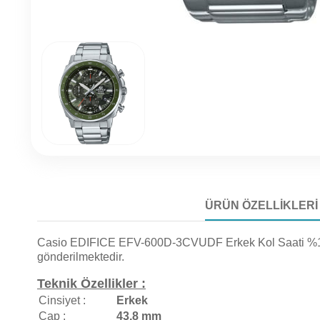
ÜRÜN ÖZELLIKLERI
Casio EDIFICE EFV-600D-3CVUDF Erkek Kol Saati %100 orij
gönderilmektedir.
Teknik Özellikler :
Cinsiyet :
Erkek
Çap :
43,8 mm