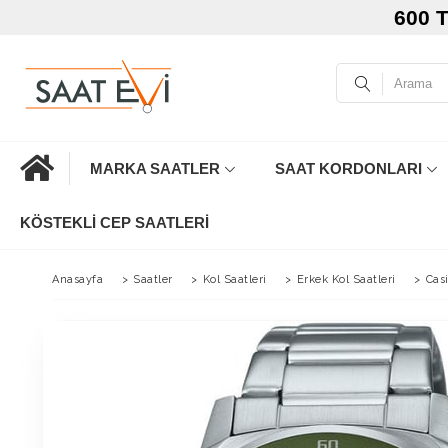
600 
MARKA SAATLER
SAAT KORDONLARI
KÖSTEKLI CEP SAATLERI
Anasayfa
>
Saatler
>
Kol Saatleri
>
Erkek Kol Saatleri
>
Cas