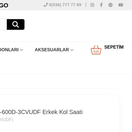
RGO
0(536) 777 77 89
SEPETIM
DONLARI
AKSESUARLAR
-600D-3CVUDF Erkek Kol Saati
CVUDF)