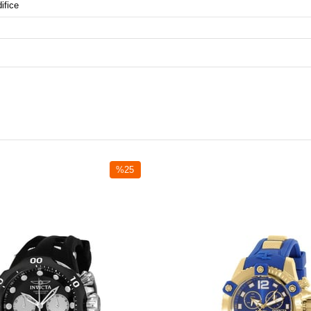
ifice
%25
İndirim
%25İndirim