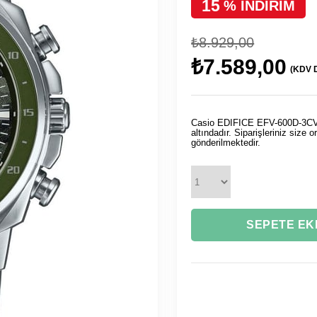
15
%
İNDIRIM
₺8.929,00
₺7.589,00
(KDV D
Casio EDIFICE EFV-600D-3CVUD
altındadır. Siparişleriniz size o
gönderilmektedir.