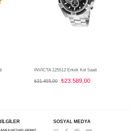
i
INVICTA 125512 Erkek Kol Saati
₺23.589,00
₺31.455,00
BİLGİLER
SOSYAL MEDYA
ANKA HESAPLARIMIZ