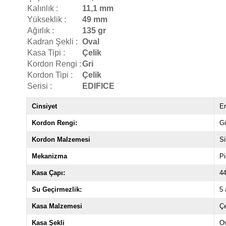
Kalınlık :
11,1 mm
Yükseklik :
49 mm
Ağırlık :
135 gr
Kadran Şekli :
Oval
Kasa Tipi :
Çelik
Kordon Rengi :
Gri
Kordon Tipi :
Çelik
Serisi :
EDIFICE
Cinsiyet
E
Kordon Rengi:
Gü
Kordon Malzemesi
Si
Mekanizma
Pil
Kasa Çapı:
4
Su Geçirmezlik:
5 
Kasa Malzemesi
Çe
Kasa Şekli
O