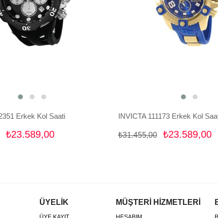
351 Erkek Kol Saati
INVICTA 111173 Erkek Kol Saat
₺23.589,00
₺23.589,00
₺31.455,00
ÜYELİK
MÜŞTERİ HİZMETLERİ
ÜYE KAYIT
HESABIM
B