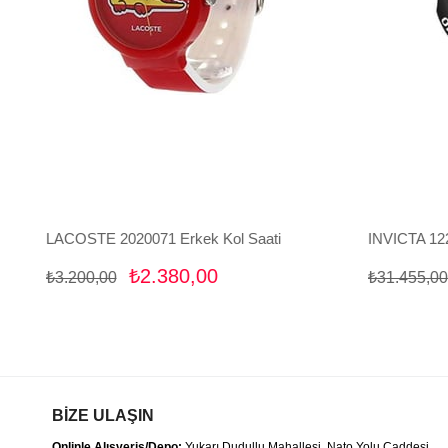
LACOSTE 2020071 Erkek Kol Saati
INVICTA 122
₺2.380,00
₺3.200,00
₺31.455,00
BİZE ULAŞIN
Onlinle Alışveriş/Depo:
Yukarı Dudullu Mahallesi, Nato Yolu Caddesi,