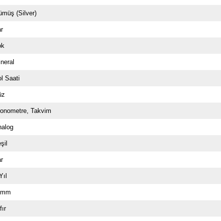
müş (Silver)
ar
ok
neral
l Saati
üz
ronometre
Takvim
nalog
şil
ar
Yıl
1mm
fır