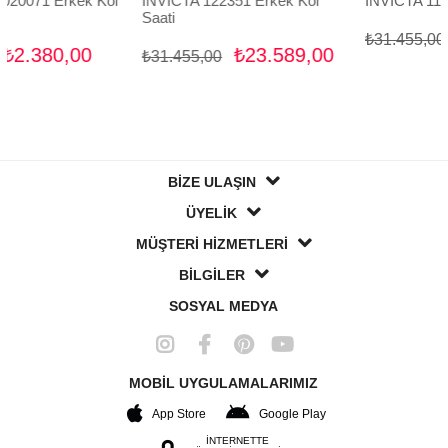
rkek Kol
INVICTA 122351 Erkek Kol
INVICTA 111173 Erkek
Saati
₺23.5
₺31.455,00
0,00
₺23.589,00
₺31.455,00
BİZE ULAŞIN
ÜYELİK
MÜŞTERİ HİZMETLERİ
BİLGİLER
SOSYAL MEDYA
MOBİL UYGULAMALARIMIZ
App Store
Google Play
İNTERNETTE